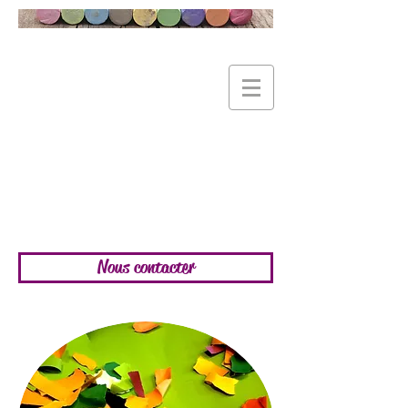
RELAIS "LES P'TITS
POUCES"
Relais Petite Enfance Messimy
Thurins
04 78 45 18 21
Nous contacter